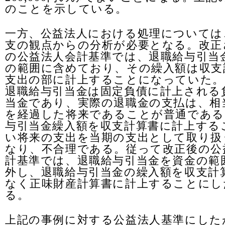
のことを示している。
一方、公益法人における処理については
支の観点からの分析が必要となる。改正
の公益法人会計基準では、退職給与引当
の範囲に含めており、その繰入額は収支
支出の部に計上することになっていた。
退職給与引当金は固定負債に計上される
当金であり、実際の退職金の支払は、相
を経過した将来であることが普通である
与引当金繰入額を収支計算書に計上する
い将来の支出を当期の支出として取り扱
なり、不合理である。従って改正後の公
計基準では、退職給与引当金を資金の範
外し、退職給与引当金の繰入額を収支計
なく正味財産計算書に計上することにし
る。
上記の事例に対する公益法人基準にした