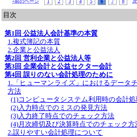
«前のページ
1
2
3
4
5
6
7
8
次
目次
第1回 公益法人会計基準の本質
1.複式簿記の本質
2.企業と公益法人
第2回 営利企業と公益法人等
第3回 企業会計と公益セクター会計
第4回 誤りのない会計処理のために
1.「ヒューマンライズ」におけるデータ
方法
(1)コンピュータシステム利用時の会計
(2)入力時点でのミスの発見方法
(3)入力終了時点でのチェック方法
(4)月次締切及び決算時点でのチェック方
2.誤りやすい会計処理について