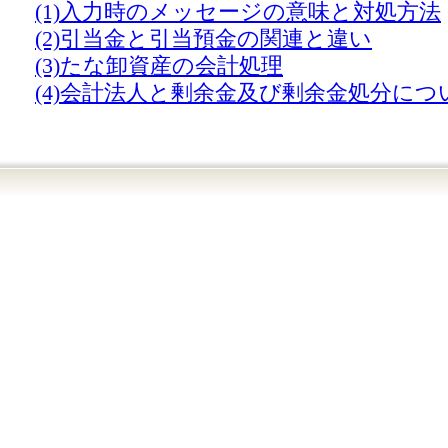
(1)入力時のメッセージの意味と対処方法
(2)引当金と引当預金の関連と違い
(3)たな卸資産の会計処理
(4)会計法人と剰余金及び剰余金処分につ