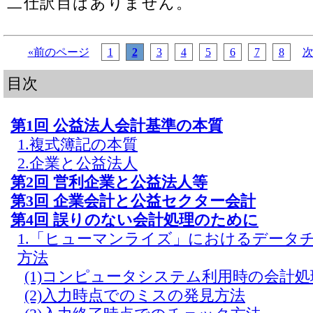
二仕訳目はありません。
«前のページ
1
2
3
4
5
6
7
8
次
目次
第1回 公益法人会計基準の本質
1.複式簿記の本質
2.企業と公益法人
第2回 営利企業と公益法人等
第3回 企業会計と公益セクター会計
第4回 誤りのない会計処理のために
1.「ヒューマンライズ」におけるデータ
方法
(1)コンピュータシステム利用時の会計
(2)入力時点でのミスの発見方法