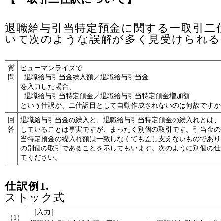
退職給与引当特定預金に関する一取引二
いて次のような誤解が多く見受けられる
質
ヒューマンライズで
問
退職給与引当金繰入額／退職給与引当金
を入力した場合、
退職給与引当特定預金／退職給与引当特定預金増加額
という仕訳が、二仕訳目として自動作成されないのは何故ですか
回
退職給与引当金の繰入と、退職給与引当特定預金の繰入れとは、
答
していることは事実ですが、まったく別個の取引です。引当金の
当特定預金の繰入れ額は一致しなくても差し支えないものであり
の別個の取引であることを示してもいます。次のように別個の仕
てください。
仕訳例1.
ストック式
［入力］
（1）