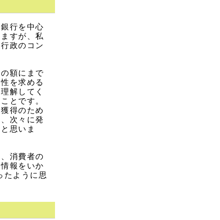
。銀行を中心
れますが、私
な行政のコン
益の額にまで
明性を求める
に理解してく
のことです。
報獲得のため
降、次々に発
たと思いま
や、消費者の
ー情報をいか
ったように思