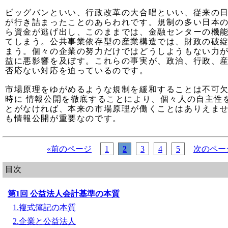
ビッグバンといい、行政改革の大合唱といい、従来の
が行き詰まったことのあらわれです。規制の多い日本
ら資金が逃げ出し、このままでは、金融センターの機
てしまう。公共事業依存型の産業構造では、財政の破
まう。個々の企業の努力だけではどうしようもない力
益に悪影響を及ぼす。これらの事実が、政治、行政、
否応ない対応を迫っているのです。
市場原理をゆがめるような規制を緩和することは不可
時に 情報公開を徹底することにより、個々人の自主性
とがなければ、本来の市場原理が働くことはありえま
も情報公開が重要なのです。
«前のページ
1
2
3
4
5
次のペー
目次
第1回 公益法人会計基準の本質
1.複式簿記の本質
2.企業と公益法人