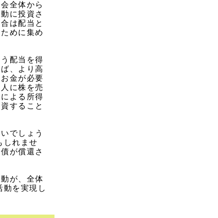
社会全体から
活動に投資さ
場合は配当と
のために集め
払う配当を得
れば、より高
、お金が必要
の人に株を売
りによる所得
投資すること
ないでしょう
もしれませ
社債が償還さ
行動が、全体
活動を実現し