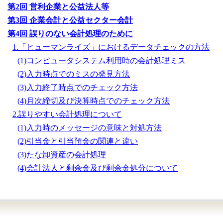
第2回 営利企業と公益法人等
第3回 企業会計と公益セクター会計
第4回 誤りのない会計処理のために
1.「ヒューマンライズ」におけるデータチェックの方法
(1)コンピュータシステム利用時の会計処理ミス
(2)入力時点でのミスの発見方法
(3)入力終了時点でのチェック方法
(4)月次締切及び決算時点でのチェック方法
2.誤りやすい会計処理について
(1)入力時のメッセージの意味と対処方法
(2)引当金と引当預金の関連と違い
(3)たな卸資産の会計処理
(4)会計法人と剰余金及び剰余金処分について