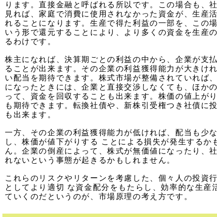
ります。直接金融と呼ばれる所以です。この場合も、
見れば、家庭で消費に使用されなかった資金が、生産
れることになります。生産で得た利益の一部を、この
いう形で還元することにより、より多くの資金を生産
るわけです。
株主になれば、決算期ごとの利益の中から、企業が支
ることが出来ます。その企業の利益獲得能力が大きけ
い配当を期待できます。株式市場が整備されていれば
になったときには、企業と直接交渉しなくても、ほか
って、資金を回収することも出来ます。株価の値上が
も期待できます。転換社債や、新株引受権つき社債に
も出来ます。
一方、その企業の利益獲得能力が低ければ、配当も少
し、株価が値下がりする ことによる損失が発生するか
ん。企業の倒産によって、株式が無価値になったり、
れないという事態が起きるかもしれません。
これらのリスクやリターンを考慮した、個々人の投資
としてより適切 な資金配分をもたらし、効率的な生産
ていくのだというのが、市場原理の考え方です。