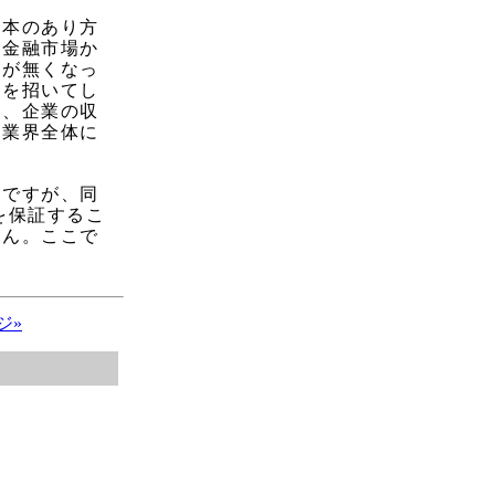
日本のあり方
の金融市場か
能が無くなっ
綻を招いてし
が、企業の収
産業界全体に
欠ですが、同
を保証するこ
せん。ここで
ジ»