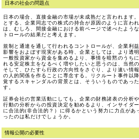
日本の社会の問題点
日本の場合、直接金融の市場が未成熟だと言われます
とする、企業同志での株式の持合が原因のように言わ
は、むしろ、間接金融における前ページで述べたよう
トロールの結果だと考えます。
規制と通達を通して行われるコントロールが、企業利
影響をおよぼす現実がある時、企業としては、より透
一般投資家から資金を集めるより、事情を暗黙のうち
れる安定株主をなるべく増やしたいと思うのは、当然
そして、ひたすら行政の方向性をさぐり、より速い情
の人的関係を作ることに専念する。リクルート事件以
覚するスキャンダルの背景とは、そういうものであっ
す。
証券会社の営業活動にしても、企業の財務諸表の分析
行動の分析からの投資決定を勧めるより、インサイダ
に合法的(非合法的？）に得るかという努力に力点があ
ったのは私だけでしょうか。
情報公開の必要性